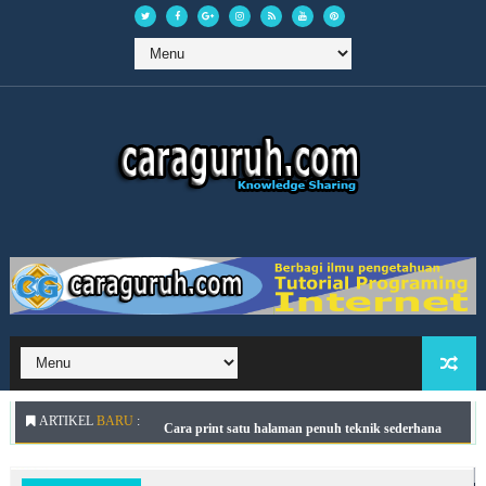
ARTIKEL
BARU
:
Cara print satu halaman penuh teknik sederhana
Script Validasi Angka di VB Net C#