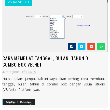
VISUAL STUDIO
Tutorial Cara Membuat Efek Tombol Berwarna di
VB.Net Sangat Mudah
Tutorial Cara Membuat Link WhatsApp Untuk Bisnis
Anda
Membuat Stored Procedure dengan mudah di SQL
Pengenalan SQL SERVER Cara Membuat Database
dan Table
Cara Membuat Baris Baru/New Line Pada Message
Box di Csharp (C#)
Cara Merubah Format Data Vertikal ke Horizontal
CARA MEMBUAT TANGGAL, BULAN, TAHUN DI
Cara dan Contoh Membuat RANGE di Excel
COMBO BOX VB.NET
Cara Membuat Tanggal, Bulan, Tahun di Combo box
caraguruh
14.6.19
Halo... salam jumpa, kali ini saya akan berbagi cara membuat
VB.Net
tanggal, bulan, tahun di combo box dengan visual studio
(VB.Net) . Platform yan...
Continue Reading