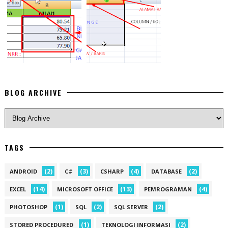
BLOG ARCHIVE
TAGS
(2)
(3)
(4)
(2)
ANDROID
C#
CSHARP
DATABASE
(14)
(13)
(4)
EXCEL
MICROSOFT OFFICE
PEMROGRAMAN
(1)
(2)
(2)
PHOTOSHOP
SQL
SQL SERVER
(1)
(2)
STORED PROCEDURED
TEKNOLOGI INFORMASI